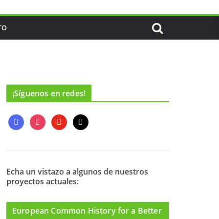
TO
¡Síguenos en redes!
f
i
y
m
a
n
o
a
c
s
u
i
e
t
t
l
b
a
u
o
g
b
Echa un vistazo a algunos de nuestros
proyectos actuales:
o
r
e
k
a
m
European Common History for a Better