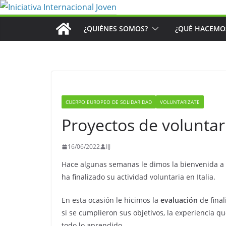
Saltar
al
¿QUIÉNES SOMOS?
¿QUÉ HACEMO
contenido
CUERPO EUROPEO DE SOLIDARIDAD
VOLUNTARIZATE
Proyectos de volunta
16/06/2022
IIJ
Hace algunas semanas le dimos la bienvenida a 
ha finalizado su actividad voluntaria en Italia.
En esta ocasión le hicimos la
evaluación
de final
si se cumplieron sus objetivos, la experiencia q
todo lo aprendido.