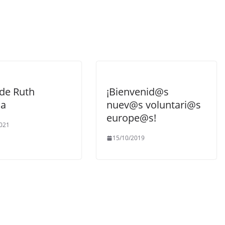
 de Ruth
¡Bienvenid@s
ia
nuev@s voluntari@s
europe@s!
021
15/10/2019