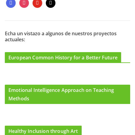
f
i
y
m
a
n
o
a
c
s
u
i
e
t
t
l
b
a
u
o
g
b
Echa un vistazo a algunos de nuestros proyectos
actuales:
o
r
e
k
a
m
European Common History for a Better Future
Emotional Intelligence Approach on Teaching
Methods
Healthy Inclusion through Art