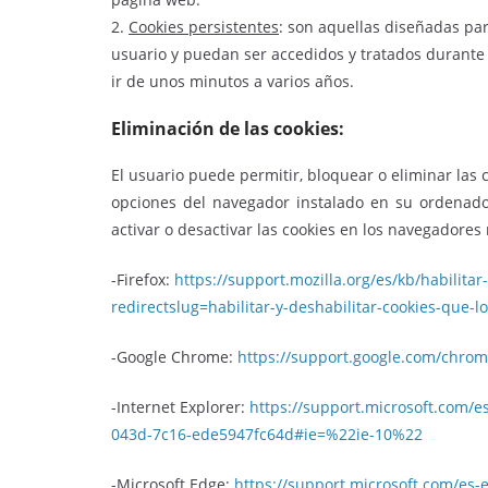
2.
Cookies persistentes
: son aquellas diseñadas pa
usuario y puedan ser accedidos y tratados durante 
ir de unos minutos a varios años.
Eliminación de las cookies:
El usuario puede permitir, bloquear o eliminar las 
opciones del navegador instalado en su ordenador
activar o desactivar las cookies en los navegadore
-Firefox:
https://support.mozilla.org/es/kb/habilitar
redirectslug=habilitar-y-deshabilitar-cookies-que-l
-Google Chrome:
https://support.google.com/chro
-Internet Explorer:
https://support.microsoft.com/
043d-7c16-ede5947fc64d#ie=%22ie-10%22
-Microsoft Edge:
https://support.microsoft.com/es