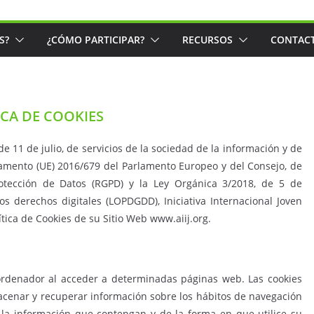
S?
¿CÓMO PARTICIPAR?
RECURSOS
CONTAC
ICA DE COOKIES
e 11 de julio, de servicios de la sociedad de la información y de
glamento (UE) 2016/679 del Parlamento Europeo y del Consejo, de
otección de Datos (RGPD) y la Ley Orgánica 3/2018, de 5 de
os derechos digitales (LOPDGDD), Iniciativa Internacional Joven
ítica de Cookies de su Sitio Web www.aiij.org.
ordenador al acceder a determinadas páginas web. Las cookies
acenar y recuperar información sobre los hábitos de navegación
la información que contengan y de la forma en que utilice su