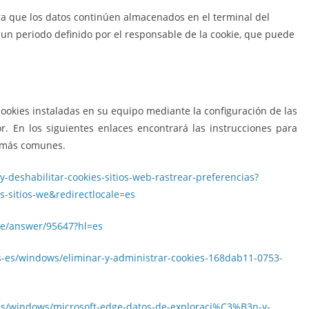
ra que los datos continúen almacenados en el terminal del
un periodo definido por el responsable de la cookie, que puede
cookies instaladas en su equipo mediante la configuración de las
. En los siguientes enlaces encontrará las instrucciones para
s más comunes.
-y-deshabilitar-cookies-sitios-web-rastrear-preferencias?
os-sitios-we&redirectlocale=es
me/answer/95647?hl=es
es-es/windows/eliminar-y-administrar-cookies-168dab11-0753-
-es/windows/microsoft-edge-datos-de-exploraci%C3%B3n-y-