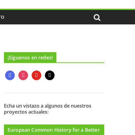
TO
¡Síguenos en redes!
f
i
y
m
a
n
o
a
c
s
u
i
e
t
t
l
b
a
u
o
g
b
Echa un vistazo a algunos de nuestros
proyectos actuales:
o
r
e
k
a
m
European Common History for a Better