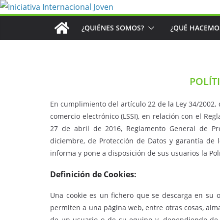
Saltar
al
¿QUIÉNES SOMOS?
¿QUÉ HACEMO
contenido
POLÍT
En cumplimiento del artículo 22 de la Ley 34/2002, d
comercio electrónico (LSSI), en relación con el Re
27 de abril de 2016, Reglamento General de Pr
diciembre, de Protección de Datos y garantía de l
informa y pone a disposición de sus usuarios la Pol
Definición de Cookies:
Una cookie es un fichero que se descarga en su 
permiten a una página web, entre otras cosas, alm
de un usuario o de su equipo y, dependiendo de 