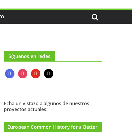
TO
¡Síguenos en redes!
f
i
y
m
a
n
o
a
c
s
u
i
e
t
t
l
b
a
u
o
g
b
Echa un vistazo a algunos de nuestros
proyectos actuales:
o
r
e
k
a
m
European Common History for a Better