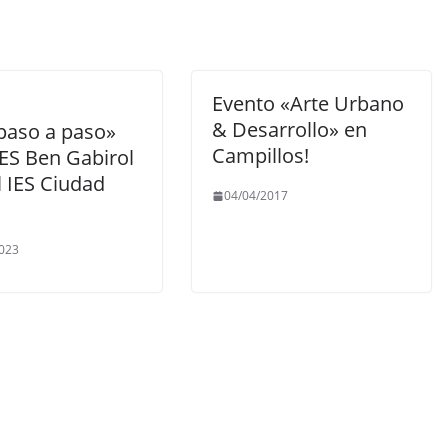
Evento «Arte Urbano
& Desarrollo» en
 paso a paso»
Campillos!
IES Ben Gabirol
l IES Ciudad
04/04/2017
023