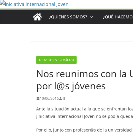
Saltar
al
¿QUIÉNES SOMOS?
¿QUÉ HACEMO
contenido
ACTIVIDADES EN MÁLAGA
Nos reunimos con la 
por l@s jóvenes
10/06/2016
IIJ
Ante la situación actual a la que se enfrentan l
¡Iniciativa Internacional Joven no se podía qued
Por ello, junto con profesor@s de la universida