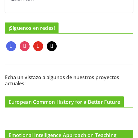
¡Síguenos en redes!
f
i
y
m
a
n
o
a
c
s
u
i
e
t
t
l
b
a
u
o
g
b
Echa un vistazo a algunos de nuestros proyectos
actuales:
o
r
e
k
a
m
European Common History for a Better Future
Emotional Intelligence Approach on Teaching