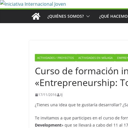
Saltar
al
¿QUIÉNES SOMOS?
¿QUÉ HACEMO
contenido
ACTIVIDADES / PROYECTOS
ACTIVIDADES EN MÁLAGA
EMPRE
Curso de formación i
«Entrepreneurship: T
17/11/2016
IIJ
¿Tienes una idea que te gustaría desarrollar? ¿
Te invitamos a que participes en el curso de for
Development
» que se llevará a cabo del 11 al 