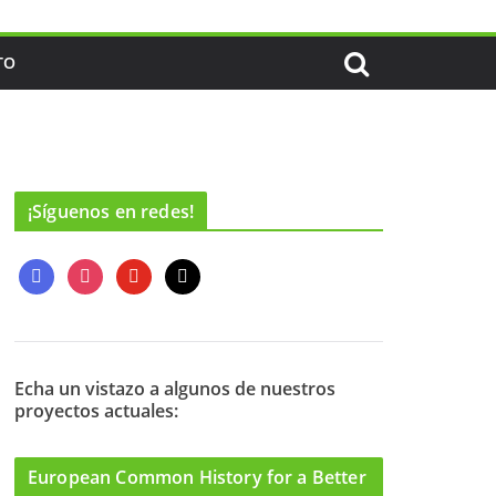
TO
¡Síguenos en redes!
f
i
y
m
a
n
o
a
c
s
u
i
e
t
t
l
b
a
u
o
g
b
Echa un vistazo a algunos de nuestros
proyectos actuales:
o
r
e
k
a
m
European Common History for a Better