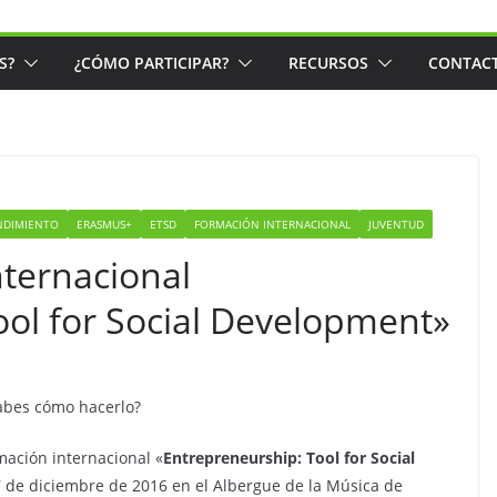
S?
¿CÓMO PARTICIPAR?
RECURSOS
CONTAC
NDIMIENTO
ERASMUS+
ETSD
FORMACIÓN INTERNACIONAL
JUVENTUD
nternacional
ool for Social Development»
Sabes cómo hacerlo?
mación internacional «
Entrepreneurship: Tool for Social
17 de diciembre de 2016 en el Albergue de la Música de