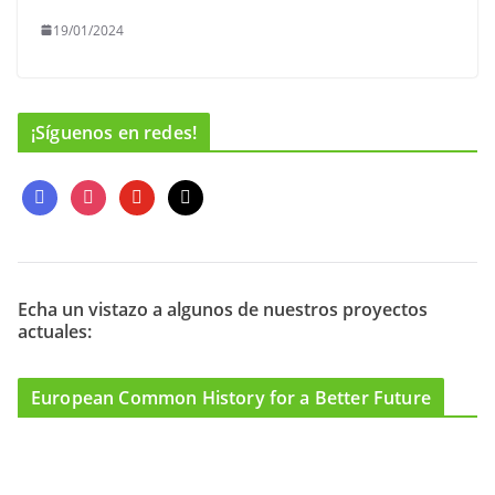
19/01/2024
¡Síguenos en redes!
f
i
y
m
a
n
o
a
c
s
u
i
e
t
t
l
b
a
u
o
g
b
Echa un vistazo a algunos de nuestros proyectos
actuales:
o
r
e
k
a
m
European Common History for a Better Future