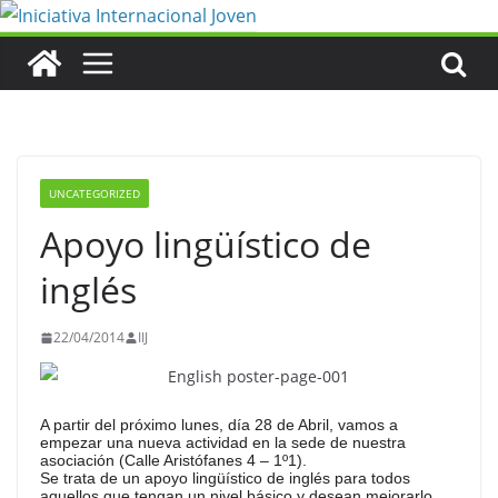
Saltar
al
contenido
UNCATEGORIZED
Apoyo lingüístico de
inglés
22/04/2014
IIJ
A partir del próximo lunes, día 28 de Abril, vamos a
empezar una nueva actividad en la sede de nuestra
asociación (Calle Aristófanes 4 – 1º1).
Se trata de un apoyo lingüístico de inglés para todos
aquellos que tengan un nivel básico y desean mejorarlo.