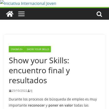
Saltar
al
contenido
ERASMUS+
SHOW YOUR SKILLS
Show your Skills:
encuentro final y
resultados
25/10/2022
IIJ
Durante los procesos de búsqueda de empleo es muy
importante
reconocer
y
poner en valor
todas las