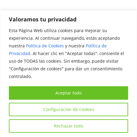
Valoramos tu privacidad
Esta Página Web utiliza cookies para mejorar su
Promociónate
experiencia. Al continuar navegando, estás aceptando
nuestra
Política de Cookies
y nuestra
Política de
Legal
Privacidad
. Al hacer clic en "Aceptar todas", consiente el
uso de TODAS las cookies. Sin embargo, puede visitar
Aviso Legal
"Configuración de cookies" para dar un consentimiento
Política de Privacidad
controlado.
Política de Cookies
Aceptar todo
Configuración de cookies
Copyright © 2026
Iniciativa Internacional Joven
. Todos los
derechos reservados.
Rechazar todo
Tema:
ColorMag
por ThemeGrill. Funciona con
WordPress
.