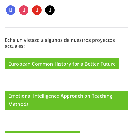
f
i
y
m
a
n
o
a
c
s
u
i
e
t
t
l
b
a
u
o
g
b
Echa un vistazo a algunos de nuestros proyectos
actuales:
o
r
e
k
a
m
European Common History for a Better Future
Emotional Intelligence Approach on Teaching
Methods