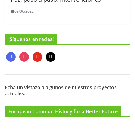
09/06/2022
¡Síguenos en redes!
f
i
y
m
a
n
o
a
c
s
u
i
e
t
t
l
b
a
u
o
g
b
Echa un vistazo a algunos de nuestros proyectos
actuales:
o
r
e
k
a
m
European Common History for a Better Future