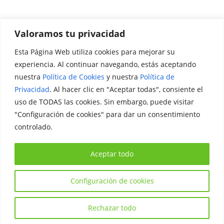
Valoramos tu privacidad
Esta Página Web utiliza cookies para mejorar su
Promociónate
experiencia. Al continuar navegando, estás aceptando
nuestra
Política de Cookies
y nuestra
Política de
Legal
Privacidad
. Al hacer clic en "Aceptar todas", consiente el
uso de TODAS las cookies. Sin embargo, puede visitar
Aviso Legal
"Configuración de cookies" para dar un consentimiento
Política de Privacidad
controlado.
Política de Cookies
Aceptar todo
Configuración de cookies
Copyright © 2026
Iniciativa Internacional Joven
. Todos los
derechos reservados.
Rechazar todo
Tema:
ColorMag
por ThemeGrill. Funciona con
WordPress
.