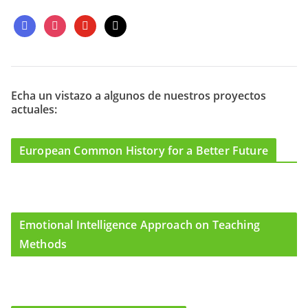
f
i
y
m
a
n
o
a
c
s
u
i
e
t
t
l
b
a
u
o
g
b
Echa un vistazo a algunos de nuestros proyectos
actuales:
o
r
e
k
a
m
European Common History for a Better Future
Emotional Intelligence Approach on Teaching
Methods