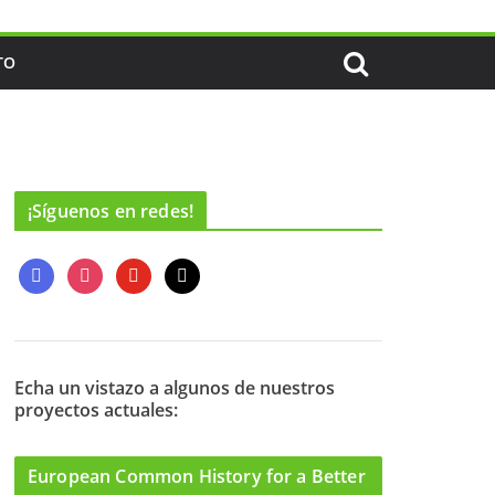
TO
¡Síguenos en redes!
f
i
y
m
a
n
o
a
c
s
u
i
e
t
t
l
b
a
u
o
g
b
Echa un vistazo a algunos de nuestros
proyectos actuales:
o
r
e
k
a
m
European Common History for a Better