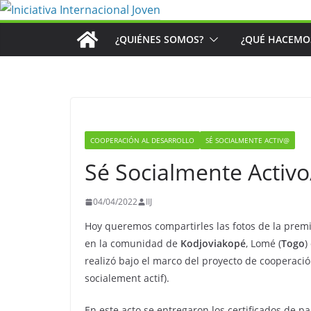
Saltar
al
¿QUIÉNES SOMOS?
¿QUÉ HACEMO
contenido
COOPERACIÓN AL DESARROLLO
SÉ SOCIALMENTE ACTIV@
Sé Socialmente Activo
04/04/2022
IIJ
Hoy queremos compartirles las fotos de la prem
en la comunidad de
Kodjoviakopé
, Lomé (
Togo
)
realizó bajo el marco del proyecto de cooperación
socialement actif).
En este acto se entregaron los certificados de pa