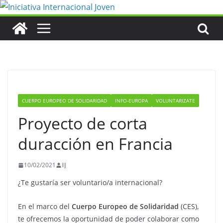
Saltar
al
contenido
CUERPO EUROPEO DE SOLIDARIDAD
INFO-EUROPA
VOLUNTARIZATE
Proyecto de corta
duracción en Francia
10/02/2021
IIJ
¿Te gustaría ser voluntario/a internacional?
En el marco del
Cuerpo Europeo de Solidaridad
(CES),
te ofrecemos la oportunidad de poder colaborar como