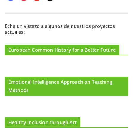
a
n
o
a
c
s
u
i
e
t
t
l
b
a
u
o
g
b
Echa un vistazo a algunos de nuestros proyectos
actuales:
o
r
e
k
a
m
European Common History for a Better Future
Emotional Intelligence Approach on Teaching
Methods
Healthy Inclusion through Art