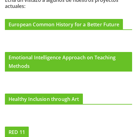
actuales:
o
r
e
k
a
m
European Common History for a Better Future
Emotional Intelligence Approach on Teaching
Methods
Healthy Inclusion through Art
RED 11