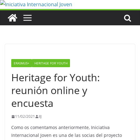
Saltar
al
contenido
ERASMUS+
HERITAGE FOR YOUTH
Heritage for Youth:
reunión online y
encuesta
11/02/2021
IIJ
Como os comentamos anteriormente, Iniciativa
Internacional Joven es una de las socias del proyecto