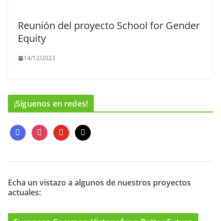
Reunión del proyecto School for Gender
Equity
14/12/2023
¡Síguenos en redes!
f
i
y
m
a
n
o
a
c
s
u
i
e
t
t
l
b
a
u
o
g
b
Echa un vistazo a algunos de nuestros proyectos
actuales:
o
r
e
k
a
m