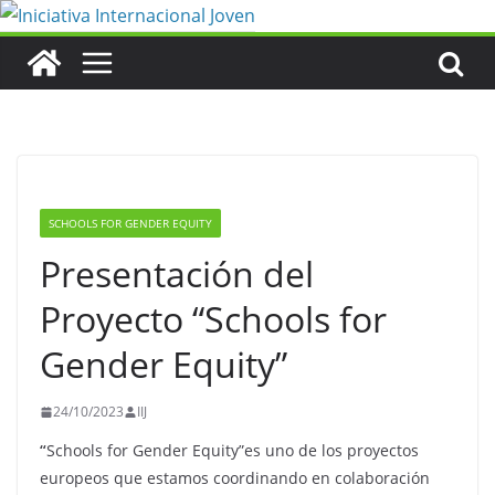
Saltar
al
contenido
SCHOOLS FOR GENDER EQUITY
Presentación del
Proyecto “Schools for
Gender Equity”
24/10/2023
IIJ
“
Schools for Gender Equity”es uno de los proyectos
europeos que estamos coordinando en colaboración