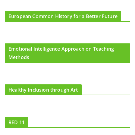
k
a
m
European Common History for a Better Future
Emotional Intelligence Approach on Teaching
Methods
Healthy Inclusion through Art
RED 11