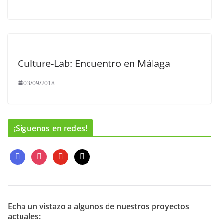
Culture-Lab: Encuentro en Málaga
03/09/2018
¡Síguenos en redes!
f
i
y
m
a
n
o
a
c
s
u
i
e
t
t
l
b
a
u
o
g
b
Echa un vistazo a algunos de nuestros proyectos
actuales:
o
r
e