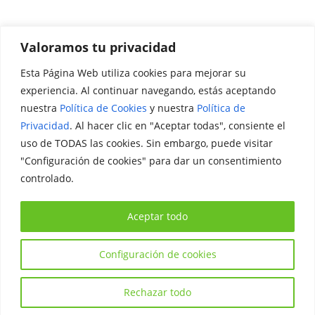
Valoramos tu privacidad
Esta Página Web utiliza cookies para mejorar su
Promociónate
experiencia. Al continuar navegando, estás aceptando
nuestra
Política de Cookies
y nuestra
Política de
Legal
Privacidad
. Al hacer clic en "Aceptar todas", consiente el
uso de TODAS las cookies. Sin embargo, puede visitar
Aviso Legal
"Configuración de cookies" para dar un consentimiento
Política de Privacidad
controlado.
Política de Cookies
Aceptar todo
Configuración de cookies
Copyright © 2026
Iniciativa Internacional Joven
. Todos los
derechos reservados.
Rechazar todo
Tema:
ColorMag
por ThemeGrill. Funciona con
WordPress
.