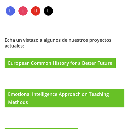
f
i
y
m
a
n
o
a
c
s
u
i
e
t
t
l
b
a
u
o
g
b
Echa un vistazo a algunos de nuestros proyectos
actuales:
o
r
e
k
a
m
European Common History for a Better Future
Emotional Intelligence Approach on Teaching
Methods