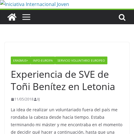
Saltar
al
contenido
ERASMUS+
INFO-EUROPA
SERVICIO VOLUNTARIO EUROPEO
Experiencia de SVE de
Toñi Benítez en Letonia
11/05/2018
IIJ
La idea de realizar un voluntariado fuera del país me
rondaba la cabeza desde hacía tiempo. Estaba
terminando mi máster y me encontraba en el momento
de decidir qué hacer a continuación, hasta que una