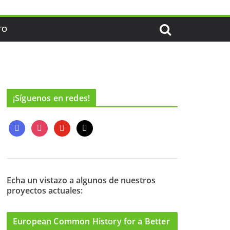
TO
¡Síguenos en redes!
f
i
y
m
a
n
o
a
c
s
u
i
e
t
t
l
b
a
u
o
g
b
Echa un vistazo a algunos de nuestros
proyectos actuales:
o
r
e
k
a
m
European Common History for a Better