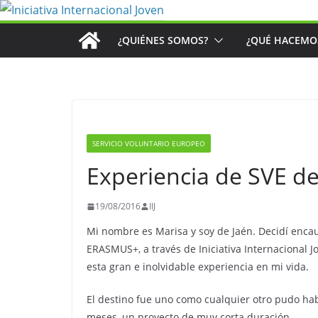
Saltar
al
¿QUIÉNES SOMOS?
¿QUÉ HACEMO
contenido
SERVICIO VOLUNTARIO EUROPEO
Experiencia de SVE 
19/08/2016
IIJ
Mi nombre es Marisa y soy de Jaén. Decidí encau
ERASMUS+, a través de Iniciativa Internacional
esta gran e inolvidable experiencia en mi vida.
El destino fue uno como cualquier otro pudo hab
meses, un proyecto de muy corta duración.