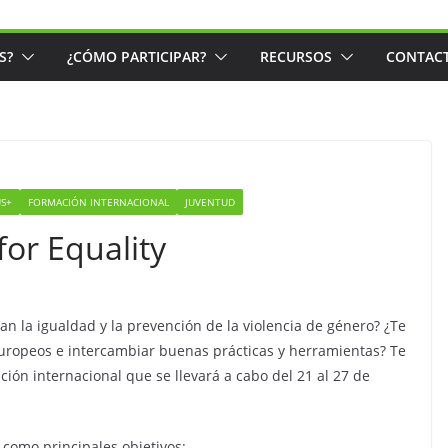
S?
¿CÓMO PARTICIPAR?
RECURSOS
CONTAC
S+
FORMACIÓN INTERNACIONAL
JUVENTUD
r Equality
an la igualdad y la prevención de la violencia de género? ¿Te
europeos e intercambiar buenas prácticas y herramientas? Te
ión internacional que se llevará a cabo del 21 al 27 de
como principales objetivos: