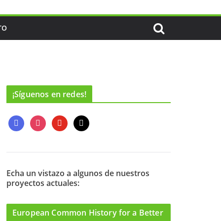
TO
¡Síguenos en redes!
f
i
y
m
a
n
o
a
c
s
u
i
e
t
t
l
b
a
u
o
g
b
Echa un vistazo a algunos de nuestros
proyectos actuales:
o
r
e
k
a
m
European Common History for a Better