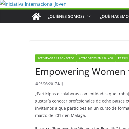
Saltar
al
¿QUIÉNES SOMOS?
¿QUÉ HACEMO
contenido
ACTIVIDADES / PROYECTOS
ACTIVIDADES EN MÁLAGA
ERASMU
Empowering Women fo
08/03/2017
IIJ
¿Participas o colaboras con entidades que trabaj
gustaría conocer profesionales de ocho países 
invitamos a que participes en un curso de formac
marzo de 2017 en Málaga.
El curso “Empowering Women for Equality” tiene 