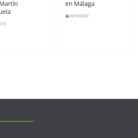
 Martín
en Málaga
uela
20/10/2022
019