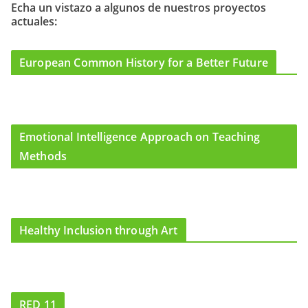
o
g
b
Echa un vistazo a algunos de nuestros proyectos
actuales:
o
r
e
k
a
m
European Common History for a Better Future
Emotional Intelligence Approach on Teaching
Methods
Healthy Inclusion through Art
RED 11