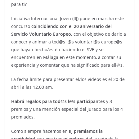
para ti?
Iniciativa Internacional Joven (IIJ) pone en marcha este
concurso
coincidiendo con el 20 aniversario del
Servicio Voluntario Europeo,
con el objetivo de darlo a
conocer y animar a tod@s l@s voluntari@s europe@s
que hayan hecho/estén haciendo el SVE y se
encuentren en Málaga en este momento, a contar su
experiencia y comentar que ha significado para ell@s.
La fecha límite para presentar el/los vídeos es el 20 de
abril a las 12.00 am.
Habrá regalos para tod@s l@s participantes
y 3
premios y una mención especial del jurado para los 4
premiados.
Como siempre hacemos en
IIJ premiamos la
creatividad
, por eso tres miembros del jurado de la