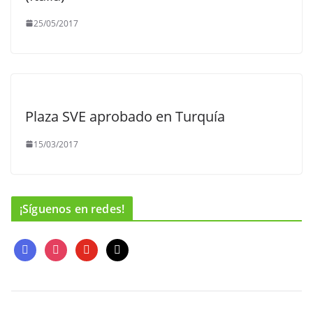
25/05/2017
Plaza SVE aprobado en Turquía
15/03/2017
¡Síguenos en redes!
f
i
y
m
a
n
o
a
c
s
u
i
e
t
t
l
b
a
u