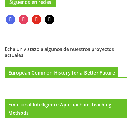
¡Síguenos en redes!
f
i
y
m
a
n
o
a
c
s
u
i
e
t
t
l
b
a
u
o
g
b
Echa un vistazo a algunos de nuestros proyectos
actuales:
o
r
e
k
a
m
European Common History for a Better Future
Emotional Intelligence Approach on Teaching
Methods