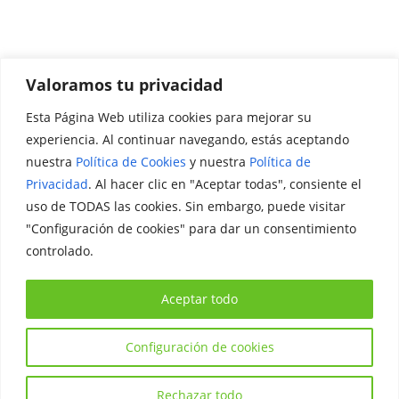
Valoramos tu privacidad
Esta Página Web utiliza cookies para mejorar su
Promociónate
experiencia. Al continuar navegando, estás aceptando
nuestra
Política de Cookies
y nuestra
Política de
Legal
Privacidad
. Al hacer clic en "Aceptar todas", consiente el
uso de TODAS las cookies. Sin embargo, puede visitar
Aviso Legal
"Configuración de cookies" para dar un consentimiento
Política de Privacidad
controlado.
Política de Cookies
Aceptar todo
Configuración de cookies
Copyright © 2026
Iniciativa Internacional Joven
. Todos los
derechos reservados.
Rechazar todo
Tema:
ColorMag
por ThemeGrill. Funciona con
WordPress
.