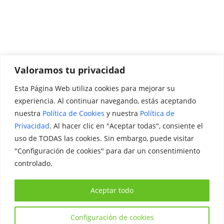
Valoramos tu privacidad
Esta Página Web utiliza cookies para mejorar su
Promociónate
experiencia. Al continuar navegando, estás aceptando
nuestra
Política de Cookies
y nuestra
Política de
Legal
Privacidad
. Al hacer clic en "Aceptar todas", consiente el
uso de TODAS las cookies. Sin embargo, puede visitar
Aviso Legal
"Configuración de cookies" para dar un consentimiento
Política de Privacidad
controlado.
Política de Cookies
Aceptar todo
Configuración de cookies
Copyright © 2026
Iniciativa Internacional Joven
. Todos los