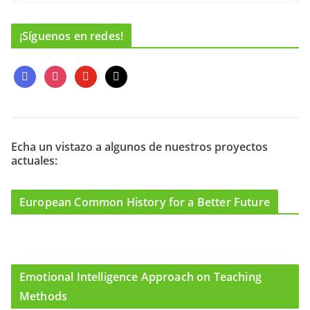
¡Síguenos en redes!
f
i
y
m
a
n
o
a
c
s
u
i
e
t
t
l
b
a
u
o
g
b
Echa un vistazo a algunos de nuestros proyectos
actuales:
o
r
e
k
a
m
European Common History for a Better Future
Emotional Intelligence Approach on Teaching
Methods