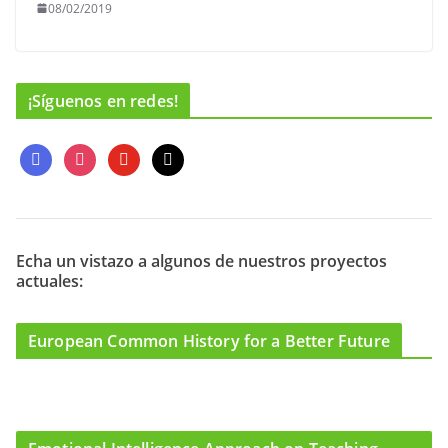
08/02/2019
¡Síguenos en redes!
f
i
y
m
a
n
o
a
c
s
u
i
e
t
t
l
b
a
u
o
g
b
Echa un vistazo a algunos de nuestros proyectos
actuales:
o
r
e
k
a
m
European Common History for a Better Future