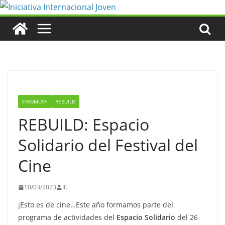
Saltar
al
contenido
ERASMUS+
REBUILD
REBUILD: Espacio
Solidario del Festival del
Cine
10/03/2023
IIJ
¡Esto es de cine…Este año formamos parte del
programa de actividades del
Espacio Solidario
del 26