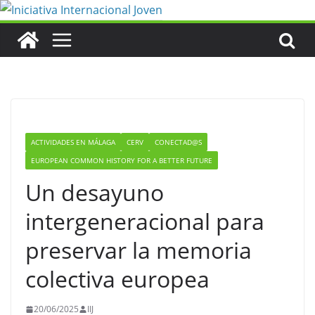
Saltar
al
contenido
ACTIVIDADES EN MÁLAGA
CERV
CONECTAD@S
EUROPEAN COMMON HISTORY FOR A BETTER FUTURE
Un desayuno
intergeneracional para
preservar la memoria
colectiva europea
20/06/2025
IIJ