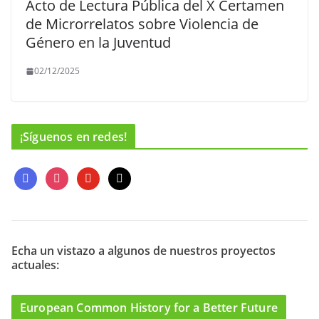
Acto de Lectura Pública del X Certamen
de Microrrelatos sobre Violencia de
Género en la Juventud
02/12/2025
¡Síguenos en redes!
f
i
y
m
a
n
o
a
c
s
u
i
e
t
t
l
b
a
u
o
g
b
Echa un vistazo a algunos de nuestros proyectos
actuales:
o
r
e
k
a
m
European Common History for a Better Future