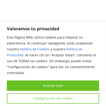
Valoramos tu privacidad
Esta Página Web utiliza cookies para mejorar su
Promociónate
experiencia. Al continuar navegando, estás aceptando
nuestra
Política de Cookies
y nuestra
Política de
Legal
Privacidad
. Al hacer clic en "Aceptar todas", consiente el
uso de TODAS las cookies. Sin embargo, puede visitar
Aviso Legal
"Configuración de cookies" para dar un consentimiento
Política de Privacidad
controlado.
Política de Cookies
Aceptar todo
Configuración de cookies
Copyright © 2026
Iniciativa Internacional Joven
. Todos los
derechos reservados.