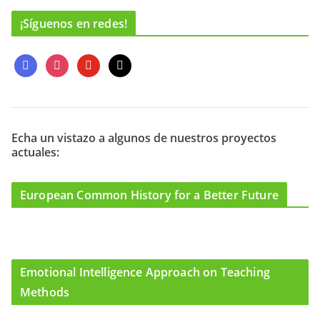
¡Síguenos en redes!
f
i
y
m
a
n
o
a
c
s
u
i
e
t
t
l
b
a
u
o
g
b
Echa un vistazo a algunos de nuestros proyectos
actuales:
o
r
e
k
a
m
European Common History for a Better Future
Emotional Intelligence Approach on Teaching
Methods