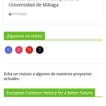
Universidad de Málaga
07/11/2023
¡Síguenos en redes!
f
i
y
m
a
n
o
a
c
s
u
i
e
t
t
l
b
a
u
o
g
b
Echa un vistazo a algunos de nuestros proyectos
actuales:
o
r
e
k
a
m
European Common History for a Better Future