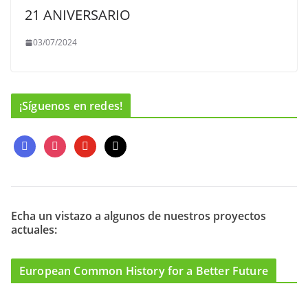
21 ANIVERSARIO
03/07/2024
¡Síguenos en redes!
f
i
y
m
a
n
o
a
c
s
u
i
e
t
t
l
b
a
u
o
g
b
Echa un vistazo a algunos de nuestros proyectos
actuales:
o
r
e
k
a
m
European Common History for a Better Future