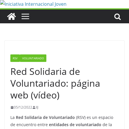
Saltar
al
contenido
RSV
VOLUNTARIADO
Red Solidaria de
Voluntariado: página
web (vídeo)
05/12/2022
IIJ
La
Red Solidaria de Voluntariado
(RSV) es un espacio
de encuentro entre
entidades de voluntariado
de la