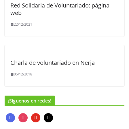
Red Solidaria de Voluntariado: página
web
22/12/2021
Charla de voluntariado en Nerja
05/12/2018
¡Síguenos en redes!
f
i
y
m
a
n
o
a
c
s
u
i