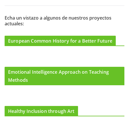
e
t
t
l
b
a
u
o
g
b
Echa un vistazo a algunos de nuestros proyectos
actuales:
o
r
e
k
a
m
European Common History for a Better Future
Emotional Intelligence Approach on Teaching
Methods
Healthy Inclusion through Art