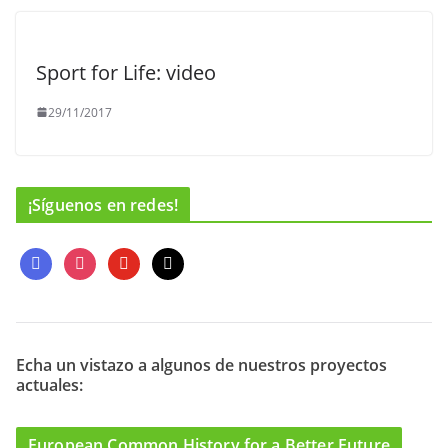
Sport for Life: video
29/11/2017
¡Síguenos en redes!
f
i
y
m
a
n
o
a
c
s
u
i
e
t
t
l
b
a
u
o
g
b
Echa un vistazo a algunos de nuestros proyectos
actuales:
o
r
e
k
a
m
European Common History for a Better Future