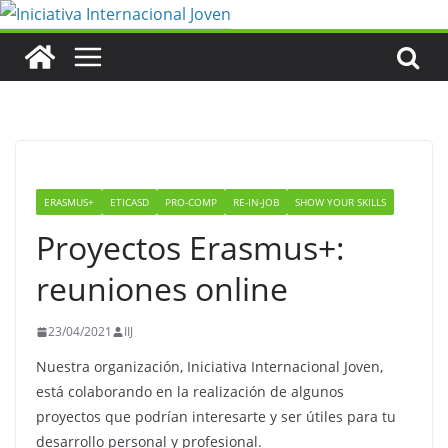
Saltar
al
contenido
ERASMUS+
ETICASD
PRO-COMP
RE-IN-JOB
SHOW YOUR SKILLS
Proyectos Erasmus+:
reuniones online
23/04/2021
IIJ
Nuestra organización, Iniciativa Internacional Joven,
está colaborando en la realización de algunos
proyectos que podrían interesarte y ser útiles para tu
desarrollo personal y profesional.