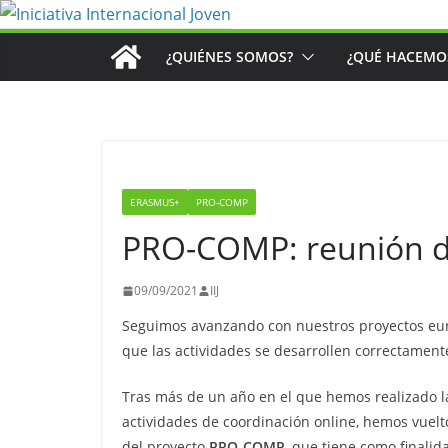
Saltar
al
¿QUIÉNES SOMOS?
¿QUÉ HACEMO
contenido
ERASMUS+
PRO-COMP
PRO-COMP: reunión d
09/09/2021
IIJ
Seguimos avanzando con nuestros proyectos eu
que las actividades se desarrollen correctamente
Tras más de un año en el que hemos realizado l
actividades de coordinación online, hemos vuelt
del proyecto
PRO-COMP
, que tiene como finalid