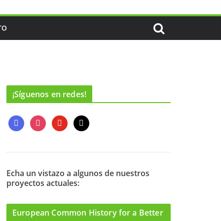
TO
¡Síguenos en redes!
f
i
y
m
a
n
o
a
c
s
u
i
e
t
t
l
b
a
u
o
g
b
Echa un vistazo a algunos de nuestros
proyectos actuales:
o
r
e
k
a
m
European Common History for a Better