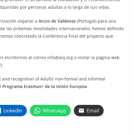
quiridas por personas adultas a lo largo de sus vidas.
nización viajaron a
Arcos de Valdevez
(Portugal) para una
de las próximas movilidades internacionales, hemos definido
y hemos concretado la Conferencia Final del proyecto que
.
escribirnos al correo info@aiij.org o visitar la página web
/
).
nd recognition of Adults’ non-formal and informal
el
Programa Erasmus+ de la Unión Europea
.
LinkedIn
WhatsApp
Email