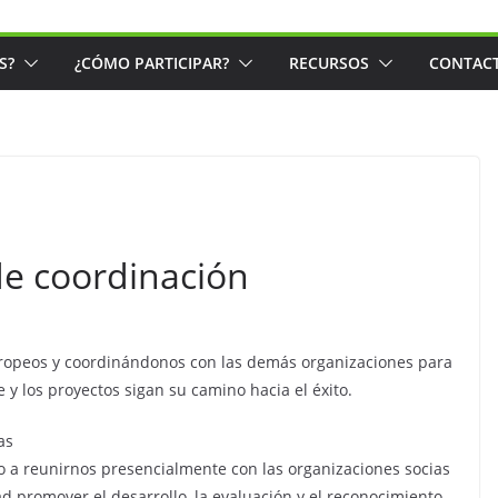
S?
¿CÓMO PARTICIPAR?
RECURSOS
CONTAC
e coordinación
ropeos y coordinándonos con las demás organizaciones para
 y los proyectos sigan su camino hacia el éxito.
as
o a reunirnos presencialmente con las organizaciones socias
ad promover el desarrollo, la evaluación y el reconocimiento