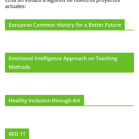
Echa un vistazo a algunos de nuestros proyectos
actuales:
o
r
e
k
a
m
European Common History for a Better Future
Emotional Intelligence Approach on Teaching
Methods
Healthy Inclusion through Art
RED 11