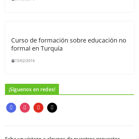
Curso de formación sobre educación no
formal en Turquía
15/02/2016
¡Síguenos en redes!
f
i
y
m
a
n
o
a
c
s
u
i
e
t
t
l
b
a
u
o
g
b