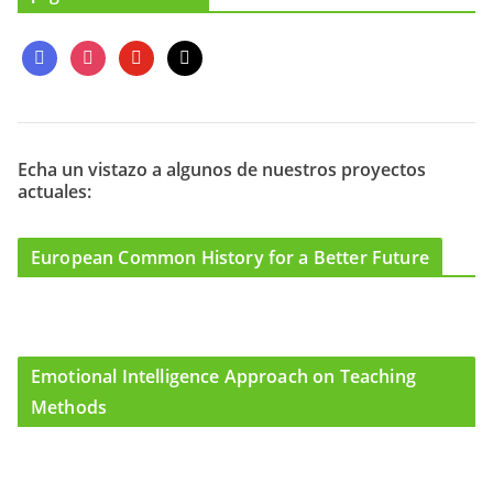
f
i
y
m
a
n
o
a
c
s
u
i
e
t
t
l
b
a
u
o
g
b
Echa un vistazo a algunos de nuestros proyectos
actuales:
o
r
e
k
a
m
European Common History for a Better Future
Emotional Intelligence Approach on Teaching
Methods