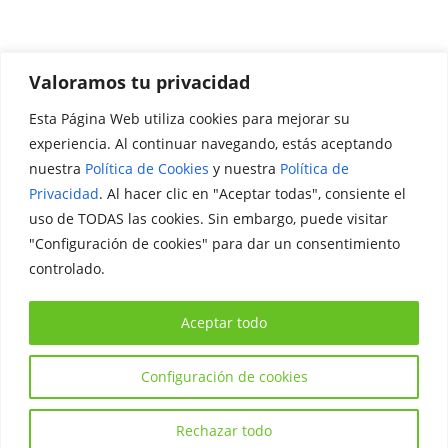
Valoramos tu privacidad
Esta Página Web utiliza cookies para mejorar su
Promociónate
experiencia. Al continuar navegando, estás aceptando
nuestra
Política de Cookies
y nuestra
Política de
Legal
Privacidad
. Al hacer clic en "Aceptar todas", consiente el
uso de TODAS las cookies. Sin embargo, puede visitar
Aviso Legal
"Configuración de cookies" para dar un consentimiento
Política de Privacidad
controlado.
Política de Cookies
Aceptar todo
Configuración de cookies
Copyright © 2026
Iniciativa Internacional Joven
. Todos los
derechos reservados.
Rechazar todo
Tema:
ColorMag
por ThemeGrill. Funciona con
WordPress
.