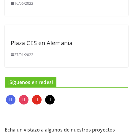
16/06/2022
Plaza CES en Alemania
27/01/2022
¡Síguenos en redes!
f
i
y
m
a
n
o
a
c
s
u
i
e
t
t
l
b
a
u
o
g
b
Echa un vistazo a algunos de nuestros proyectos