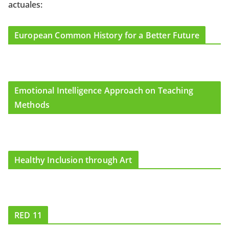
actuales:
o
r
e
k
a
m
European Common History for a Better Future
Emotional Intelligence Approach on Teaching
Methods
Healthy Inclusion through Art
RED 11