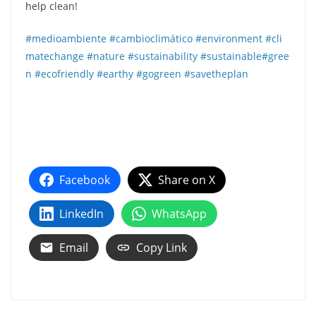
help clean!
#
medioambiente
#
cambioclimático
#
environment
#
cli
matechange
#
nature
#
sustainability
#
sustainable
#
gree
n
#
ecofriendly
#
earthy
#
gogreen
#
savetheplan
Facebook
Share on X
LinkedIn
WhatsApp
Email
Copy Link