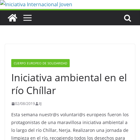
Saltar
al
contenido
CUERPO EUROPEO DE SOLIDARIDAD
Iniciativa ambiental en el
río Chíllar
02/08/2019
IIJ
Esta semana nuestr@s voluntari@s europeos fueron los
protagonistas de una maravillosa iniciativa ambiental a
lo largo del río Chíllar, Nerja. Realizaron una jornada de
limpieza en el río, recogiendo todos los desechos para