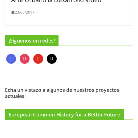
23/06/2017
¡Síguenos en redes!
f
i
y
m
a
n
o
a
c
s
u
i
e
t
t
l
b
a
u
o
g
b
Echa un vistazo a algunos de nuestros proyectos
actuales:
o
r
e
k
a
m
European Common History for a Better Future