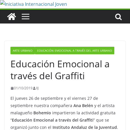
Saltar
al
contenido
ARTE URBANO
EDUCACIÓN EMOCIONAL A TRAVÉS DEL ARTE URBANO
Educación Emocional a
través del Graffiti
01/10/2019
IIJ
El jueves 26 de septiembre y el viernes 27 de
septiembre nuestra compañera
Ana Belén
y el artista
malagueño
Bohemio
impartieron la actividad gratuita
“
Educación Emocional a través del Graffiti
” que se
organizó junto con el
Instituto Andaluz de la Juventud
.