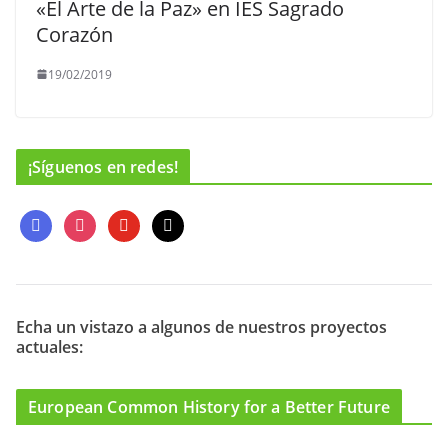
«El Arte de la Paz» en IES Sagrado
Corazón
19/02/2019
¡Síguenos en redes!
f
i
y
m
a
n
o
a
c
s
u
i
e
t
t
l
b
a
u
o
g
b
Echa un vistazo a algunos de nuestros proyectos
actuales:
o
r
e
k
a
m
European Common History for a Better Future