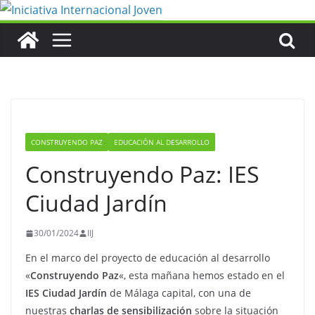
Saltar
al
contenido
CONSTRUYENDO PAZ
EDUCACIÓN AL DESARROLLO
Construyendo Paz: IES
Ciudad Jardín
30/01/2024
IIJ
En el marco del proyecto de educación al desarrollo
«
Construyendo Paz
«, esta mañana hemos estado en el
IES Ciudad Jardín
de Málaga capital, con una de
nuestras
charlas de sensibilización
sobre la situación