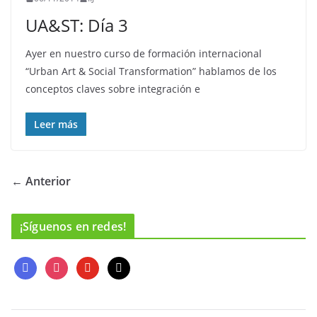
UA&ST: Día 3
Ayer en nuestro curso de formación internacional
“Urban Art & Social Transformation” hablamos de los
conceptos claves sobre integración e
Leer más
← Anterior
¡Síguenos en redes!
f
i
y
m
a
n
o
a
c
s
u
i
e
t
t
l