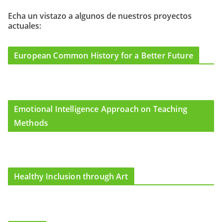
b
a
u
o
g
b
Echa un vistazo a algunos de nuestros proyectos
actuales:
o
r
e
k
a
m
European Common History for a Better Future
Emotional Intelligence Approach on Teaching
Methods
Healthy Inclusion through Art