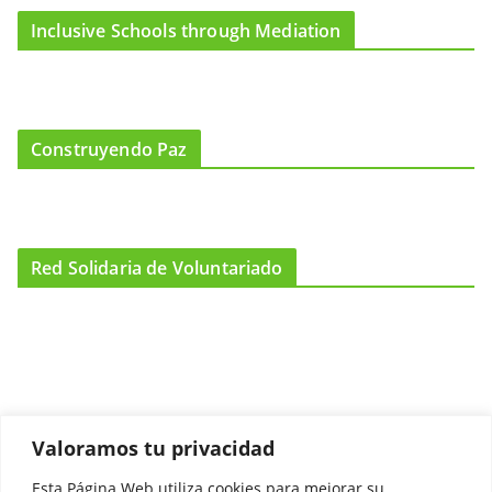
Inclusive Schools through Mediation
Construyendo Paz
Red Solidaria de Voluntariado
Valoramos tu privacidad
Esta Página Web utiliza cookies para mejorar su