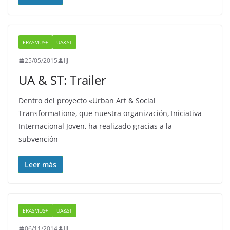
ERASMUS+
UA&ST
25/05/2015
IIJ
UA & ST: Trailer
Dentro del proyecto «Urban Art & Social
Transformation», que nuestra organización, Iniciativa
Internacional Joven, ha realizado gracias a la
subvención
Leer más
ERASMUS+
UA&ST
06/11/2014
IIJ