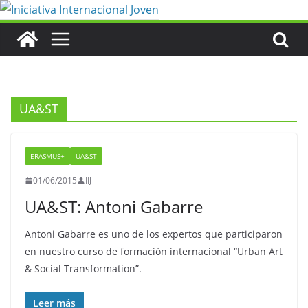
Saltar
al
contenido
UA&ST
ERASMUS+
UA&ST
01/06/2015
IIJ
UA&ST: Antoni Gabarre
Antoni Gabarre es uno de los expertos que participaron
en nuestro curso de formación internacional “Urban Art
& Social Transformation”.
Leer más