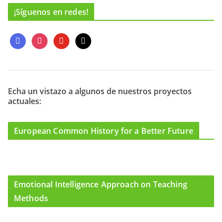
¡Síguenos en redes!
f
i
y
m
a
n
o
a
c
s
u
i
e
t
t
l
b
a
u
o
g
b
Echa un vistazo a algunos de nuestros proyectos
actuales:
o
r
e
k
a
m
European Common History for a Better Future
Emotional Intelligence Approach on Teaching
Methods