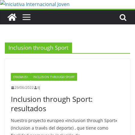
Saltar
al
contenido
Inclusion through Sport
ERASMUS+
INCLUSION THROUGH SPORT
29/06/2022
IIJ
Inclusion through Sport:
resultados
Nuestro proyecto europeo «Inclusion through Sport»
(inclusion a través del deporte) , que tiene como