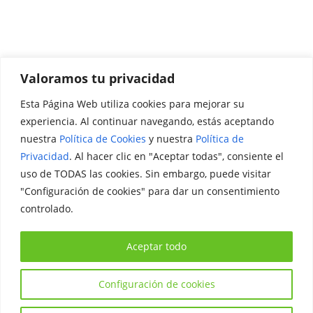
Valoramos tu privacidad
Esta Página Web utiliza cookies para mejorar su
Promociónate
experiencia. Al continuar navegando, estás aceptando
nuestra
Política de Cookies
y nuestra
Política de
Legal
Privacidad
. Al hacer clic en "Aceptar todas", consiente el
uso de TODAS las cookies. Sin embargo, puede visitar
Aviso Legal
"Configuración de cookies" para dar un consentimiento
Política de Privacidad
controlado.
Política de Cookies
Aceptar todo
Configuración de cookies
Copyright © 2026
Iniciativa Internacional Joven
. Todos los
derechos reservados.