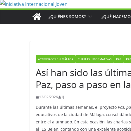
Saltar
al
¿QUIÉNES SOMOS?
¿QUÉ HACEMO
contenido
ACTIVIDADES EN MÁLAGA
CHARLAS INFORMATIVAS
PAZ
PAZ
Así han sido las últi
Paz, paso a paso en l
12/02/2026
IIJ
Durante las últimas semanas, el proyecto
Paz, p
educativos de la ciudad de Málaga, consolidándo
entre el alumnado. En esta ocasión, las charlas 
el IES Belén, contando con una excelente acogid