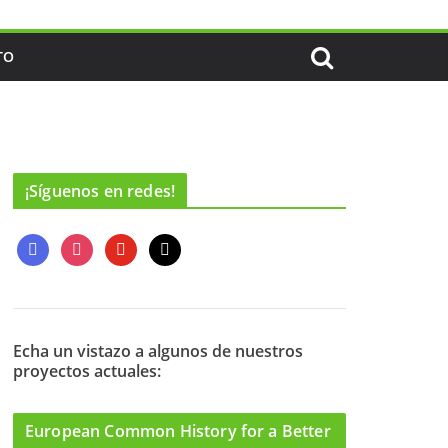
TO
¡Síguenos en redes!
f
i
y
m
a
n
o
a
c
s
u
i
e
t
t
l
b
a
u
o
g
b
Echa un vistazo a algunos de nuestros
proyectos actuales:
o
r
e
k
a
m
European Common History for a Better