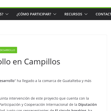
S?
¿CÓMO PARTICIPAR?
RECURSOS
CONTAC
 DESARROLLO
llo en Campillos
esarrollo
” ha llegado a la comarca de Guatalteba y más
inta intervención de este proyecto que cuenta con la
Participación y Cooperación Internacional de la
Diputación
idad, junto con representantes de
El circulo breaking
, ha