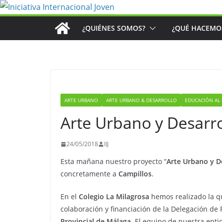
Saltar
al
¿QUIÉNES SOMOS?
¿QUÉ HACEMO
contenido
ARTE URBANO
ARTE URBANO & DESARROLLO
EDUCACIÓN AL
Arte Urbano y Desarro
24/05/2018
IIJ
Esta mañana nuestro proyecto “
Arte Urbano y D
concretamente a
Campillos
.
En el
Colegio La Milagrosa
hemos realizado la qu
colaboración y financiación de la Delegación de 
Provincial de Málaga
. El equipo de nuestra ent