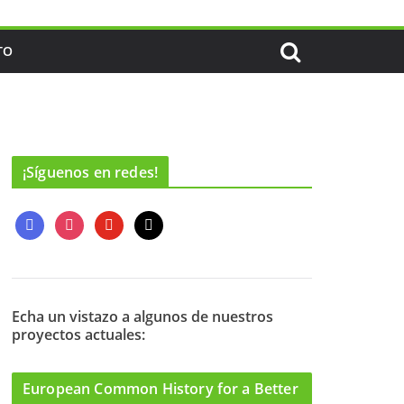
TO
¡Síguenos en redes!
f
i
y
m
a
n
o
a
c
s
u
i
e
t
t
l
b
a
u
o
g
b
Echa un vistazo a algunos de nuestros
proyectos actuales:
o
r
e
k
a
m
European Common History for a Better