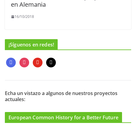
en Alemania
16/10/2018
¡Síguenos en redes!
f
i
y
m
a
n
o
a
c
s
u
i
e
t
t
l
b
a
u
o
g
b
Echa un vistazo a algunos de nuestros proyectos
actuales:
o
r
e
k
a
m
European Common History for a Better Future