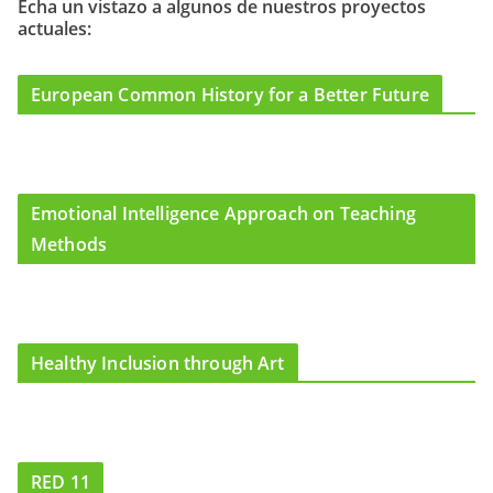
o
g
b
Echa un vistazo a algunos de nuestros proyectos
actuales:
o
r
e
k
a
m
European Common History for a Better Future
Emotional Intelligence Approach on Teaching
Methods
Healthy Inclusion through Art
RED 11