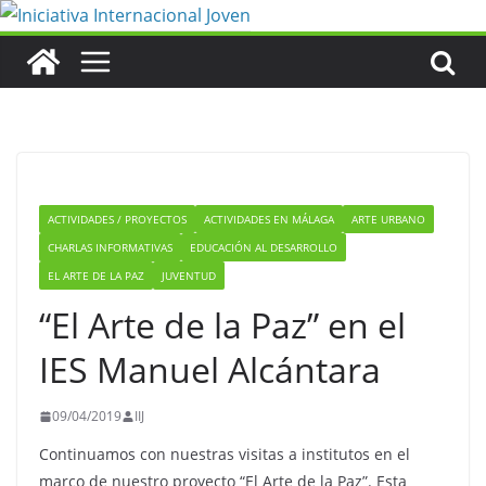
Saltar
al
contenido
ACTIVIDADES / PROYECTOS
ACTIVIDADES EN MÁLAGA
ARTE URBANO
CHARLAS INFORMATIVAS
EDUCACIÓN AL DESARROLLO
EL ARTE DE LA PAZ
JUVENTUD
“El Arte de la Paz” en el
IES Manuel Alcántara
09/04/2019
IIJ
Continuamos con nuestras visitas a institutos en el
marco de nuestro proyecto “El Arte de la Paz”. Esta