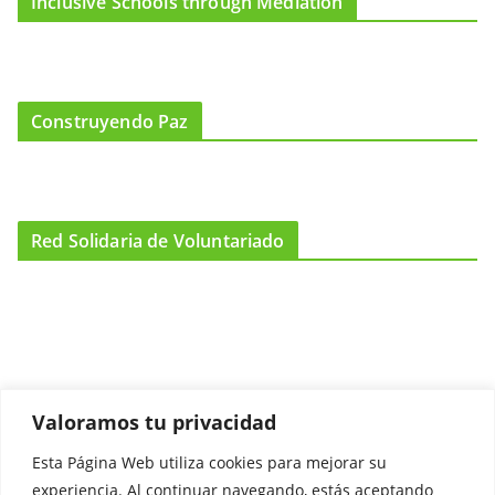
Inclusive Schools through Mediation
Construyendo Paz
Red Solidaria de Voluntariado
Valoramos tu privacidad
Esta Página Web utiliza cookies para mejorar su
Promociónate
experiencia. Al continuar navegando, estás aceptando