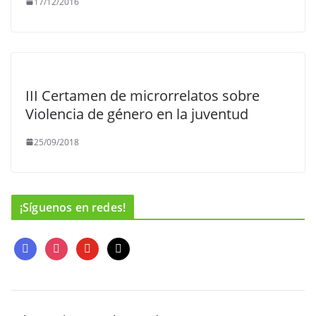
17/12/2016
III Certamen de microrrelatos sobre
Violencia de género en la juventud
25/09/2018
¡Síguenos en redes!
f
i
y
m
a
n
o
a
c
s
u
i
e
t
t
l
b
a
u