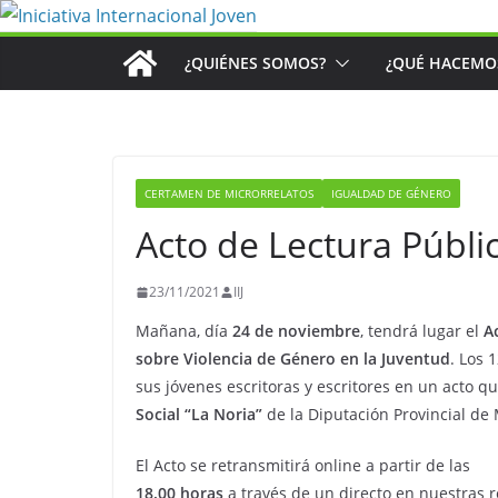
Saltar
al
¿QUIÉNES SOMOS?
¿QUÉ HACEMO
contenido
CERTAMEN DE MICRORRELATOS
IGUALDAD DE GÉNERO
Acto de Lectura Públi
23/11/2021
IIJ
Mañana, día
24 de noviembre
, tendrá lugar el
A
sobre Violencia de Género en la Juventud
. Los 
sus jóvenes escritoras y escritores en un acto q
Social “La Noria”
de la Diputación Provincial de
El Acto se retransmitirá online a partir de las
18.00 horas
a través de un directo en nuestras r