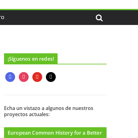
TO
¡Síguenos en redes!
f
i
y
m
a
n
o
a
c
s
u
i
e
t
t
l
b
a
u
o
g
b
Echa un vistazo a algunos de nuestros
proyectos actuales:
o
r
e
k
a
m
European Common History for a Better