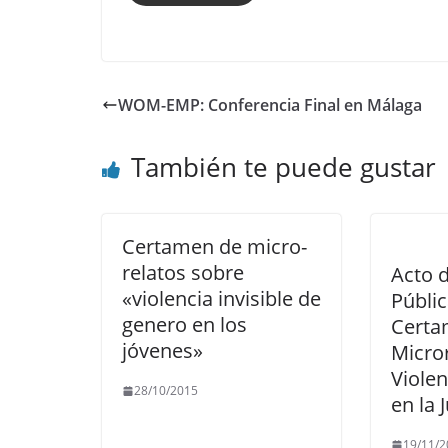
WOM-EMP: Conferencia Final en Málaga
También te puede gustar
Certamen de micro-
relatos sobre
Acto 
«violencia invisible de
Públic
genero en los
Certa
jóvenes»
Micro
Viole
28/10/2015
en la 
19/11/2