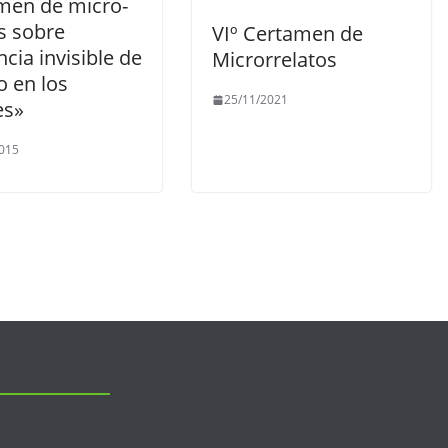
men de micro-
s sobre
VIº Certamen de
ncia invisible de
Microrrelatos
o en los
25/11/2021
es»
015