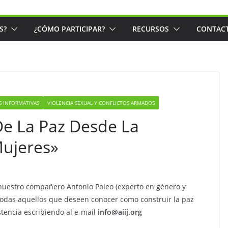
S?
¿CÓMO PARTICIPAR?
RECURSOS
CONTAC
S INFORMATIVAS
VIOLENCIA SEXUAL Y CONFLICTOS ARMADOS
De La Paz Desde La
Mujeres»
 nuestro compañero Antonio Poleo (experto en género y
y todas aquellos que deseen conocer como construir la paz
stencia escribiendo al e-mail
info@aiij.org