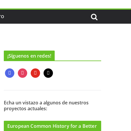
TO
¡Síguenos en redes!
f
i
y
m
a
n
o
a
c
s
u
i
e
t
t
l
b
a
u
o
g
b
Echa un vistazo a algunos de nuestros
proyectos actuales:
o
r
e
k
a
m
European Common History for a Better