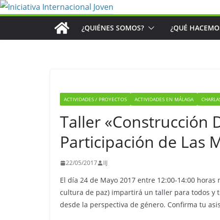
Saltar
al
¿QUIÉNES SOMOS?
¿QUÉ HACEMO
contenido
ACTIVIDADES / PROYECTOS
ACTIVIDADES EN MÁLAGA
CHARLA
Taller «Construcción 
Participación de Las 
22/05/2017
IIJ
El día 24 de Mayo 2017 entre 12:00-14:00 horas
cultura de paz) impartirá un taller para todos 
desde la perspectiva de género. Confirma tu asi