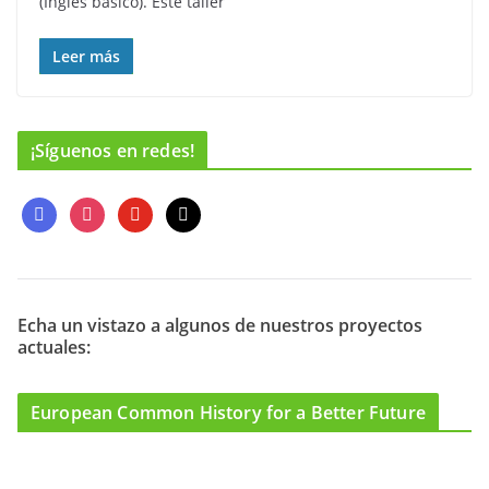
(Inglés básico). Este taller
Leer más
¡Síguenos en redes!
f
i
y
m
a
n
o
a
c
s
u
i
e
t
t
l
b
a
u
o
g
b
Echa un vistazo a algunos de nuestros proyectos
actuales:
o
r
e
k
a
m
European Common History for a Better Future