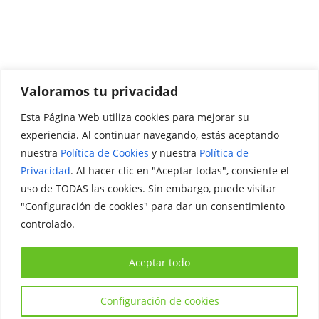
Valoramos tu privacidad
Esta Página Web utiliza cookies para mejorar su
Promociónate
experiencia. Al continuar navegando, estás aceptando
nuestra
Política de Cookies
y nuestra
Política de
Legal
Privacidad
. Al hacer clic en "Aceptar todas", consiente el
uso de TODAS las cookies. Sin embargo, puede visitar
Aviso Legal
"Configuración de cookies" para dar un consentimiento
Política de Privacidad
controlado.
Política de Cookies
Aceptar todo
Configuración de cookies
Copyright © 2026
Iniciativa Internacional Joven
. Todos los