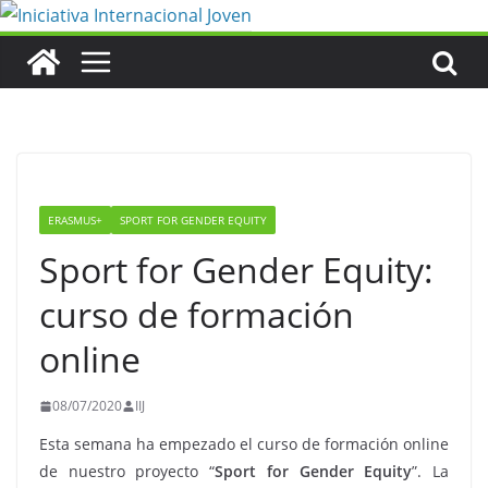
Saltar
al
contenido
ERASMUS+
SPORT FOR GENDER EQUITY
Sport for Gender Equity:
curso de formación
online
08/07/2020
IIJ
Esta semana ha empezado el curso de formación online
de nuestro proyecto “
Sport for Gender Equity
”. La