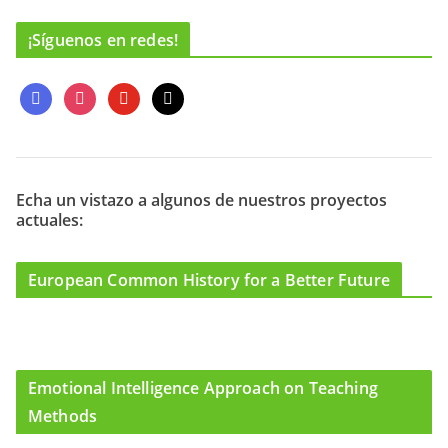
¡Síguenos en redes!
f
i
y
m
a
n
o
a
c
s
u
i
e
t
t
l
b
a
u
o
g
b
Echa un vistazo a algunos de nuestros proyectos
actuales:
o
r
e
k
a
m
European Common History for a Better Future
Emotional Intelligence Approach on Teaching
Methods