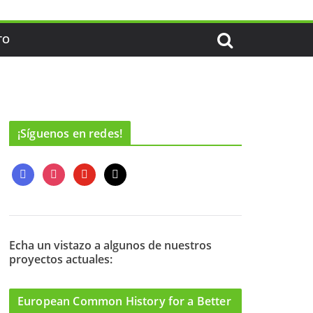
TO
¡Síguenos en redes!
f
i
y
m
a
n
o
a
c
s
u
i
e
t
t
l
b
a
u
o
g
b
Echa un vistazo a algunos de nuestros
proyectos actuales:
o
r
e
k
a
m
European Common History for a Better