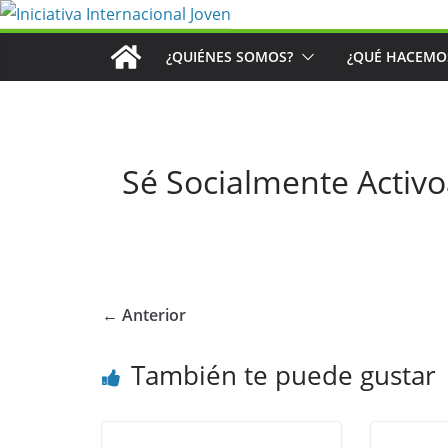
Saltar
al
¿QUIÉNES SOMOS?
¿QUÉ HACEMO
contenido
Sé Socialmente Activo
← Anterior
También te puede gustar