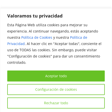
Valoramos tu privacidad
Esta Página Web utiliza cookies para mejorar su
Promociónate
experiencia. Al continuar navegando, estás aceptando
nuestra
Política de Cookies
y nuestra
Política de
Legal
Privacidad
. Al hacer clic en "Aceptar todas", consiente el
uso de TODAS las cookies. Sin embargo, puede visitar
Aviso Legal
"Configuración de cookies" para dar un consentimiento
Política de Privacidad
controlado.
Política de Cookies
Aceptar todo
Configuración de cookies
Copyright © 2026
Iniciativa Internacional Joven
. Todos los
derechos reservados.
Rechazar todo
Tema:
ColorMag
por ThemeGrill. Funciona con
WordPress
.