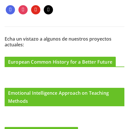
f
i
y
m
a
n
o
a
c
s
u
i
e
t
t
l
b
a
u
o
g
b
Echa un vistazo a algunos de nuestros proyectos
actuales:
o
r
e
k
a
m
European Common History for a Better Future
Emotional Intelligence Approach on Teaching
Methods