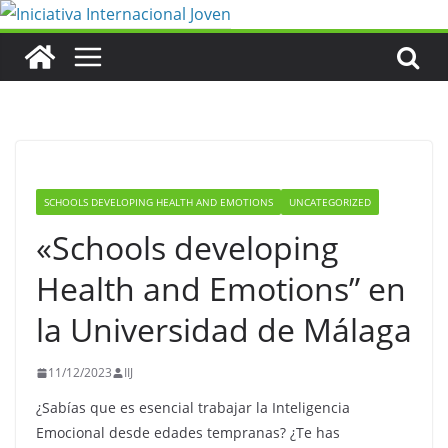
Saltar
al
contenido
SCHOOLS DEVELOPING HEALTH AND EMOTIONS
UNCATEGORIZED
«Schools developing
Health and Emotions” en
la Universidad de Málaga
11/12/2023
IIJ
¿Sabías que es esencial trabajar la Inteligencia
Emocional desde edades tempranas? ¿Te has