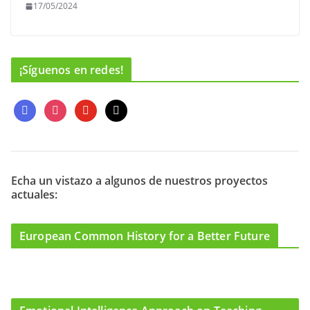
17/05/2024
¡Síguenos en redes!
f
i
y
m
a
n
o
a
c
s
u
i
e
t
t
l
b
a
u
o
g
b
Echa un vistazo a algunos de nuestros proyectos
actuales:
o
r
e
k
a
m
European Common History for a Better Future