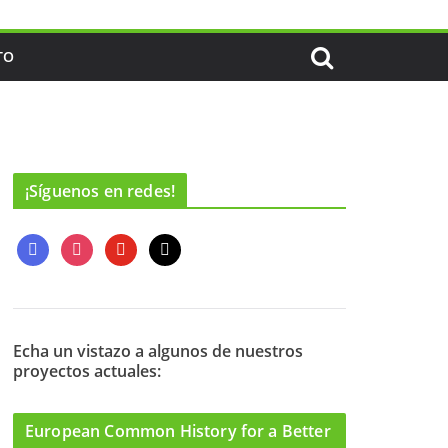
TO
¡Síguenos en redes!
f
i
y
m
a
n
o
a
c
s
u
i
e
t
t
l
b
a
u
o
g
b
Echa un vistazo a algunos de nuestros
proyectos actuales:
o
r
e
k
a
m
European Common History for a Better