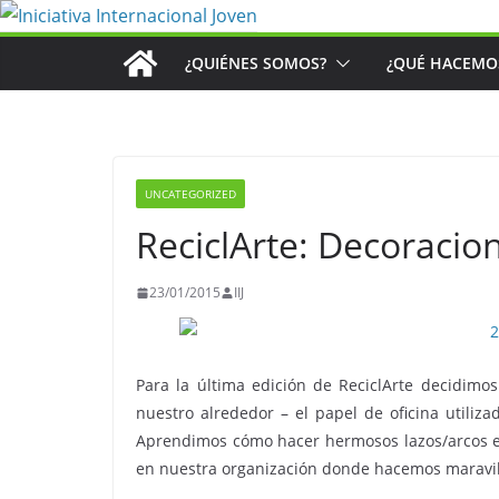
Saltar
al
¿QUIÉNES SOMOS?
¿QUÉ HACEMO
contenido
UNCATEGORIZED
ReciclArte: Decoracio
23/01/2015
IIJ
Para la última edición de ReciclArte decidim
nuestro alrededor – el papel de oficina utilizado
Aprendimos cómo hacer hermosos lazos/arcos en
en nuestra organización donde hacemos maravil