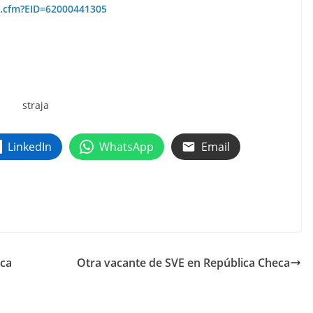
n.cfm?EID=62000441305
LinkedIn
WhatsApp
Email
ca
Otra vacante de SVE en República Checa