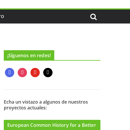
TO
¡Síguenos en redes!
f
i
y
m
a
n
o
a
c
s
u
i
e
t
t
l
b
a
u
o
g
b
Echa un vistazo a algunos de nuestros
proyectos actuales:
o
r
e
k
a
m
European Common History for a Better